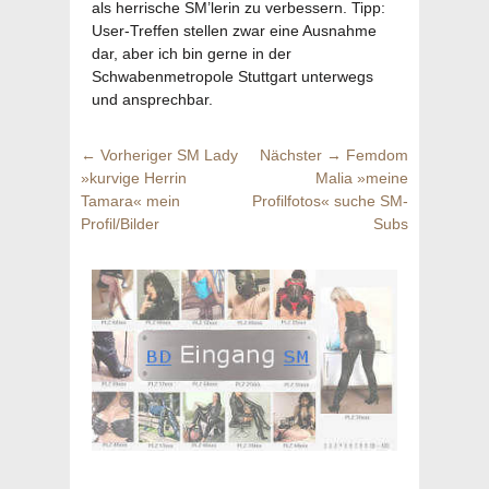
als herrische SM’lerin zu verbessern. Tipp:
User-Treffen stellen zwar eine Ausnahme
dar, aber ich bin gerne in der
Schwabenmetropole Stuttgart unterwegs
und ansprechbar.
Beitragsnavigation
Vorheriger
Nächster
← Vorheriger
SM Lady
Nächster →
Femdom
Beitrag:
Beitrag:
»kurvige Herrin
Malia »meine
Tamara« mein
Profilfotos« suche SM-
Profil/Bilder
Subs